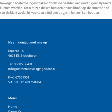
bewegingsdetectie ingeschakeld zodat de beelden eenvoudig geanalyseerd
kunnen worden. Tot slot zijn de live beelden beschikbaar op de smartphone
van de klant zodat hij voortaan altijd een oogje in het zeil kan houden.
Neem contact met ons op
Buizerd 15
9628 ES Siddeburen
Tel: 06-12256481
info@camerabeveiligingnoord.nl
KvK: 67051561
VAT: NL001423754B84
Menu
Home
Camera’s